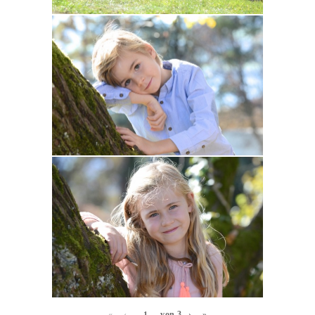
«
‹
von
3
›
»