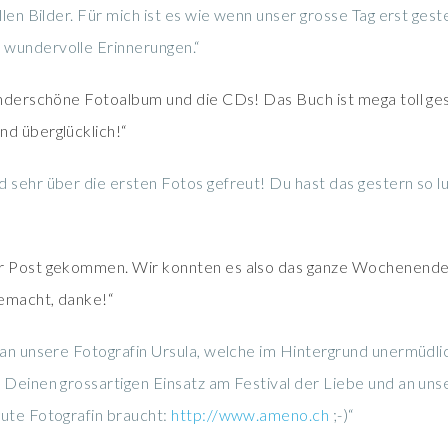
llen Bilder. Für mich ist es wie wenn unser grosse Tag erst g
 wundervolle Erinnerungen.“
underschöne Fotoalbum und die CDs! Das Buch ist mega toll gest
nd überglücklich!“
 sehr über die ersten Fotos gefreut! Du hast das gestern so 
er Post gekommen. Wir konnten es also das ganze Wochenende
gemacht, danke!“
 an unsere Fotografin Ursula, welche im Hintergrund unermüdl
 Deinen grossartigen Einsatz am Festival der Liebe und an unser
gute Fotografin braucht:
http://www.ameno.ch
;-)“