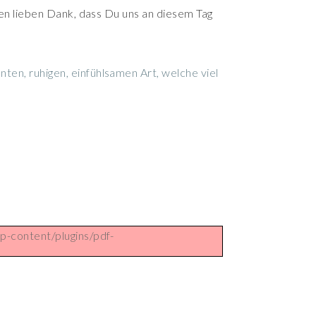
elen lieben Dank, dass Du uns an diesem Tag
ten, ruhigen, einfühlsamen Art, welche viel
p-content/plugins/pdf-