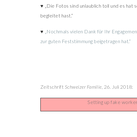
♥ „Die Fotos sind unlaublich toll und es hat
begleitet hast.“
♥
„Nochmals vielen Dank für Ihr Engagement 
zur guten Feststimmung beigetragen hat.“
Zeitschrift
Schweizer Familie
, 26. Juli 2018:
Setting up fake worke