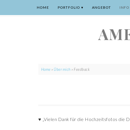
HOME
PORTFOLIO
ANGEBOT
INFO
AME
Home
»
Über mich
»
Feedback
♥ „Vielen Dank für die Hochzeitsfotos die Du