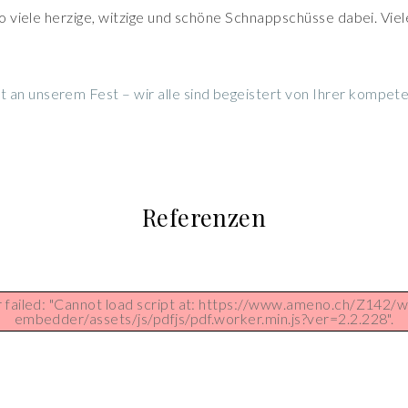
 so viele herzige, witzige und schöne Schnappschüsse dabei. Vi
an unserem Fest – wir alle sind begeistert von Ihrer kompeten
Referenzen
r failed: "Cannot load script at: https://www.ameno.ch/Z142/w
embedder/assets/js/pdfjs/pdf.worker.min.js?ver=2.2.228".