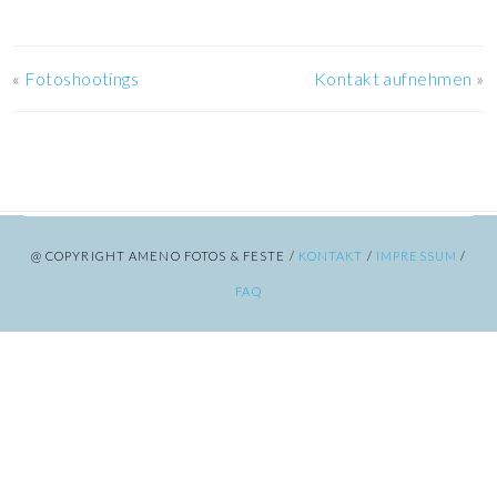
«
Fotoshootings
Kontakt aufnehmen
»
@ COPYRIGHT AMENO FOTOS & FESTE /
KONTAKT
/
IMPRESSUM
/
FAQ